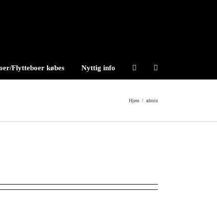
er/Flytteboer købes
Nyttig info
Hjem
/
admin