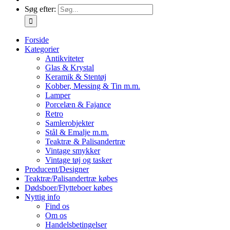
Søg efter:
Forside
Kategorier
Antikviteter
Glas & Krystal
Keramik & Stentøj
Kobber, Messing & Tin m.m.
Lamper
Porcelæn & Fajance
Retro
Samlerobjekter
Stål & Emalje m.m.
Teaktræ & Palisandertræ
Vintage smykker
Vintage tøj og tasker
Producent/Designer
Teaktræ/Palisandertræ købes
Dødsboer/Flytteboer købes
Nyttig info
Find os
Om os
Handelsbetingelser