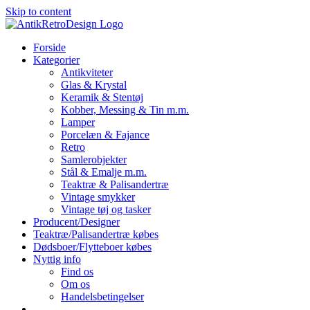
Skip to content
Forside
Kategorier
Antikviteter
Glas & Krystal
Keramik & Stentøj
Kobber, Messing & Tin m.m.
Lamper
Porcelæn & Fajance
Retro
Samlerobjekter
Stål & Emalje m.m.
Teaktræ & Palisandertræ
Vintage smykker
Vintage tøj og tasker
Producent/Designer
Teaktræ/Palisandertræ købes
Dødsboer/Flytteboer købes
Nyttig info
Find os
Om os
Handelsbetingelser