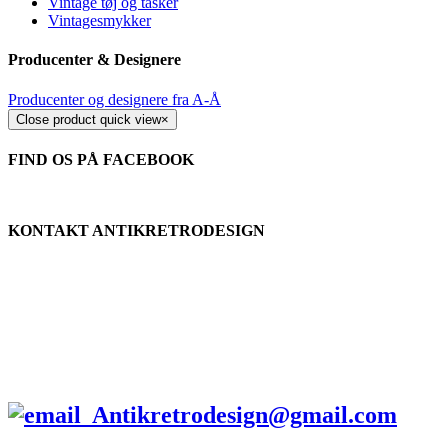
Vintage tøj og tasker
Vintagesmykker
Producenter & Designere
Producenter og designere fra A-Å
Close product quick view
×
FIND OS PÅ FACEBOOK
KONTAKT ANTIKRETRODESIGN
Tlf.
+45 2679 5357
Stengade 60A
3000 Helsingør
Antikretrodesign@gmail.com