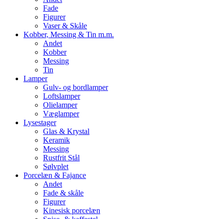
Fade
Figurer
Vaser & Skåle
Kobber, Messing & Tin m.m.
Andet
Kobber
Messing
Tin
Lamper
Gulv- og bordlamper
Loftslamper
Olielamper
Væglamper
Lysestager
Glas & Krystal
Keramik
Messing
Rustfrit Stål
Sølvplet
Porcelæn & Fajance
Andet
Fade & skåle
Figurer
Kinesisk porcelæn