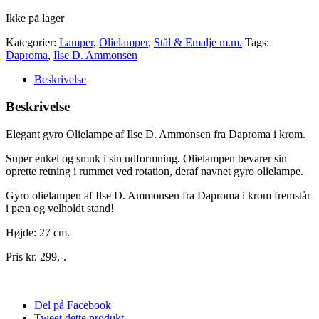
Ikke på lager
Kategorier:
Lamper
,
Olielamper
,
Stål & Emalje m.m.
Tags:
Daproma
,
Ilse D. Ammonsen
Beskrivelse
Beskrivelse
Elegant gyro Olielampe af Ilse D. Ammonsen fra Daproma i krom.
Super enkel og smuk i sin udformning. Olielampen bevarer sin
oprette retning i rummet ved rotation, deraf navnet gyro olielampe.
Gyro olielampen af Ilse D. Ammonsen fra Daproma i krom fremstår
i pæn og velholdt stand!
Højde: 27 cm.
Pris kr. 299,-.
Del på Facebook
Tweet dette produkt