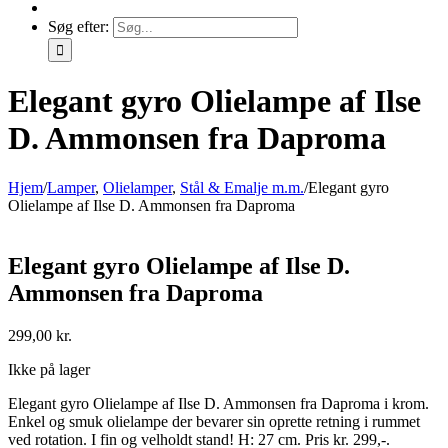
Søg efter:
Elegant gyro Olielampe af Ilse
D. Ammonsen fra Daproma
Hjem
/
Lamper
,
Olielamper
,
Stål & Emalje m.m.
/
Elegant gyro
Olielampe af Ilse D. Ammonsen fra Daproma
Elegant gyro Olielampe af Ilse D.
Ammonsen fra Daproma
299,00
kr.
Ikke på lager
Elegant gyro Olielampe af Ilse D. Ammonsen fra Daproma i krom.
Enkel og smuk olielampe der bevarer sin oprette retning i rummet
ved rotation. I fin og velholdt stand! H: 27 cm. Pris kr. 299,-.