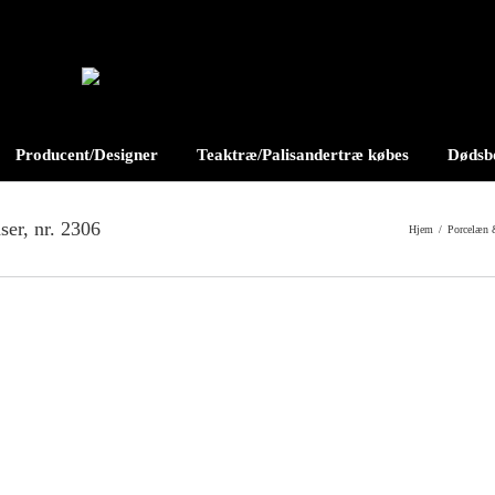
Producent/Designer
Teaktræ/Palisandertræ købes
Dødsbo
er, nr. 2306
Hjem
/
Porcelæn 