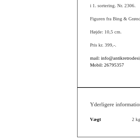
i 1. sortering. Nr. 2306.
Figuren fra Bing & Grønda
Højde: 10,5 cm.
Pris kr. 399,-.
mail:
info@antikretrodes
Mobil:
26795357
Yderligere informatio
Vægt
2 k