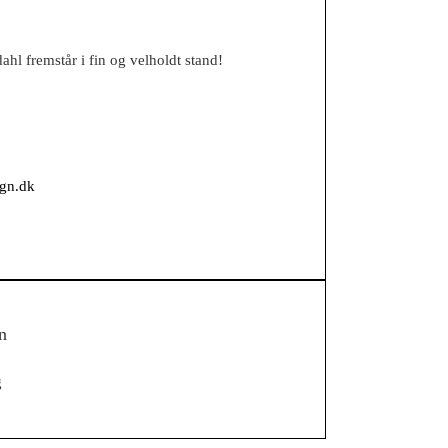
hl fremstår i fin og velholdt stand!
ign.dk
n
g