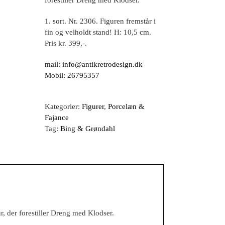
forestiller Dreng med Klodser.
1. sort. Nr. 2306. Figuren fremstår i
fin og velholdt stand! H: 10,5 cm.
Pris kr. 399,-.
mail:
info@antikretrodesign.dk
Mobil:
26795357
Kategorier:
Figurer
,
Porcelæn &
Fajance
Tag:
Bing & Grøndahl
, der forestiller Dreng med Klodser.