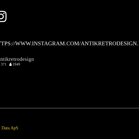
Instagram
TTPS://WWW.INSTAGRAM.COM/ANTIKRETRODESIGN.
antikretrodesign
371
1949
 Data ApS