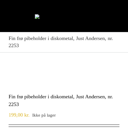
Skip
to
content
Fin frø pibeholder i diskometal, Just Andersen, nr.
2253
Fin frø pibeholder i diskometal, Just Andersen, nr.
2253
199,00
kr.
Ikke på lager