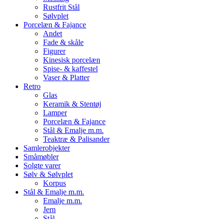
Rustfrit Stål
Sølvplet
Porcelæn & Fajance
Andet
Fade & skåle
Figurer
Kinesisk porcelæn
Spise- & kaffestel
Vaser & Platter
Retro
Glas
Keramik & Stentøj
Lamper
Porcelæn & Fajance
Stål & Emalje m.m.
Teaktræ & Palisander
Samlerobjekter
Småmøbler
Solgte varer
Sølv & Sølvplet
Korpus
Stål & Emalje m.m.
Emalje m.m.
Jern
Stål