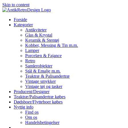
Skip to content
Forside
Kategorier
Antikviteter
Glas & Krystal
Keramik & Stentøj
Kobber, Messing & Tin m.m.
Lamper
Porcelæn & Fajance
Retro
Samlerobjekter
Stål & Emalje m.m.
Teaktræ & Palisandertræ
Vintage smykker
Vintage tøj og tasker
Producent/Designer
Teaktræ/Palisandertræ købes
Dødsboer/Flytteboer købes
Nyttig info
Find os
Om os
Handelsbetingelser