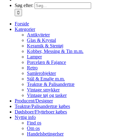
Søg efter:
Forside
Kategorier
Antikviteter
Glas & Krystal
Keramik & Stentøj
Kobber, Messing & Tin m.m.
Lamper
Porcelæn & Fajance
Retro
Samlerobjekter
Stål & Emalje m.m.
Teaktræ & Palisandertræ
Vintage smykker
Vintage tøj og tasker
Producent/Designer
Teaktræ/Palisandertræ købes
Dødsboer/Flytteboer købes
Nyttig info
Find os
Om os
Handelsbetingelser