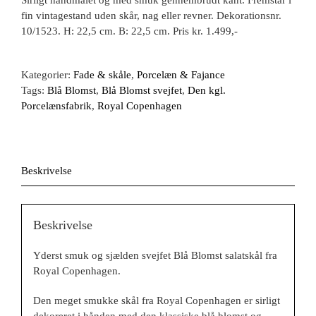
Sirligt håndmalet og med smuk gennembrudt kant. Fremstår i
fin vintagestand uden skår, nag eller revner. Dekorationsnr.
10/1523. H: 22,5 cm. B: 22,5 cm. Pris kr. 1.499,-
Kategorier:
Fade & skåle
,
Porcelæn & Fajance
Tags:
Blå Blomst
,
Blå Blomst svejfet
,
Den kgl.
Porcelænsfabrik
,
Royal Copenhagen
Beskrivelse
Beskrivelse
Yderst smuk og sjælden svejfet Blå Blomst salatskål fra
Royal Copenhagen.
Den meget smukke skål fra Royal Copenhagen er sirligt
dekoreret i hånden med den klassiske blå blomst og