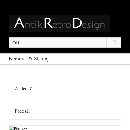
Skip
to
content
Gå til...
Keramik & Stentøj
Andet
(3)
Fade
(2)