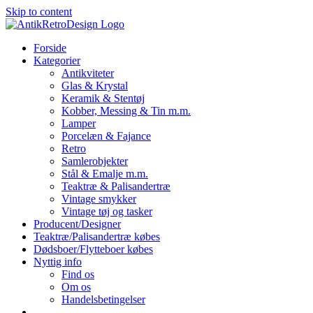
Skip to content
Forside
Kategorier
Antikviteter
Glas & Krystal
Keramik & Stentøj
Kobber, Messing & Tin m.m.
Lamper
Porcelæn & Fajance
Retro
Samlerobjekter
Stål & Emalje m.m.
Teaktræ & Palisandertræ
Vintage smykker
Vintage tøj og tasker
Producent/Designer
Teaktræ/Palisandertræ købes
Dødsboer/Flytteboer købes
Nyttig info
Find os
Om os
Handelsbetingelser