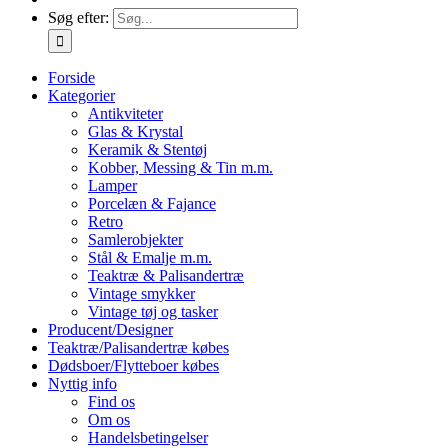
Søg efter:
Forside
Kategorier
Antikviteter
Glas & Krystal
Keramik & Stentøj
Kobber, Messing & Tin m.m.
Lamper
Porcelæn & Fajance
Retro
Samlerobjekter
Stål & Emalje m.m.
Teaktræ & Palisandertræ
Vintage smykker
Vintage tøj og tasker
Producent/Designer
Teaktræ/Palisandertræ købes
Dødsboer/Flytteboer købes
Nyttig info
Find os
Om os
Handelsbetingelser