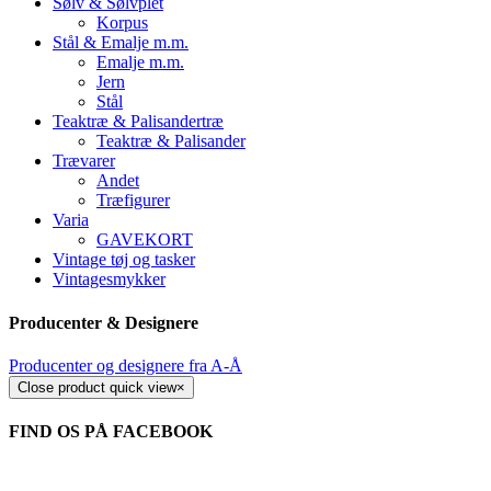
Sølv & Sølvplet
Korpus
Stål & Emalje m.m.
Emalje m.m.
Jern
Stål
Teaktræ & Palisandertræ
Teaktræ & Palisander
Trævarer
Andet
Træfigurer
Varia
GAVEKORT
Vintage tøj og tasker
Vintagesmykker
Producenter & Designere
Producenter og designere fra A-Å
Close product quick view
×
FIND OS PÅ FACEBOOK