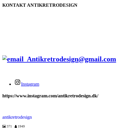
KONTAKT ANTIKRETRODESIGN
Tlf.
+45 2679 5357
Stengade 60A
3000 Helsingør
Antikretrodesign@gmail.com
Instagram
https://www.instagram.com/antikretrodesign.dk/
antikretrodesign
371
1949