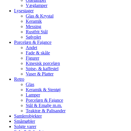
Olielamper
Væglamper
Lysestager
Glas & Krystal
Keramik
Messing
Rustfrit Stål
Sølvplet
Porcelæn & Fajance
Andet
Fade & skåle
Figurer
Kinesisk porcelæn
Spise- & kaffestel
Vaser & Platter
Retro
Glas
Keramik & Stentøj
Lamper
Porcelæn & Fajance
Stål & Emalje m.m.
Teaktræ & Palisander
Samlerobjekter
Småmøbler
Solgte varer