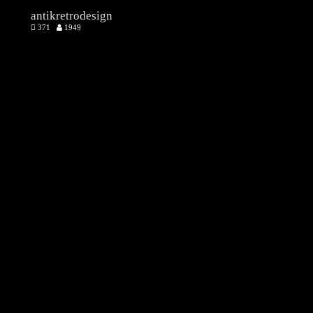
antikretrodesign
371
1949