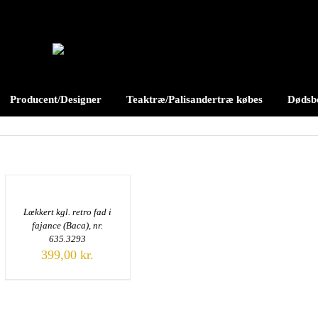
Producent/Designer
Teaktræ/Palisandertræ købes
Dødsbo
Lækkert kgl. retro fad i
fajance (Baca), nr.
635.3293
399,00
kr.