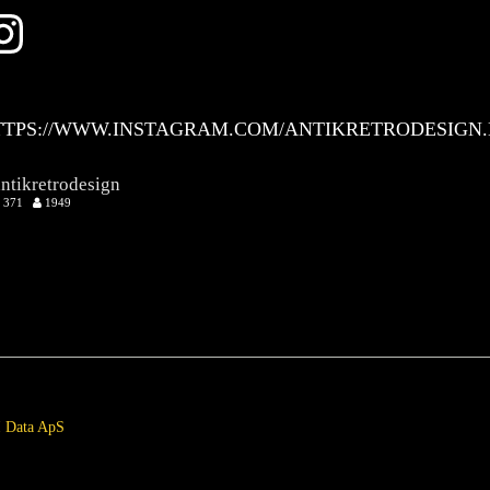
Instagram
TTPS://WWW.INSTAGRAM.COM/ANTIKRETRODESIGN.
antikretrodesign
371
1949
 Data ApS