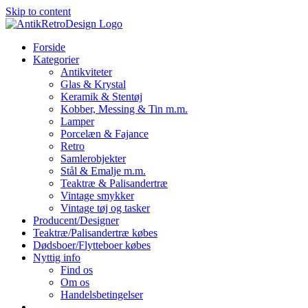
Skip to content
Forside
Kategorier
Antikviteter
Glas & Krystal
Keramik & Stentøj
Kobber, Messing & Tin m.m.
Lamper
Porcelæn & Fajance
Retro
Samlerobjekter
Stål & Emalje m.m.
Teaktræ & Palisandertræ
Vintage smykker
Vintage tøj og tasker
Producent/Designer
Teaktræ/Palisandertræ købes
Dødsboer/Flytteboer købes
Nyttig info
Find os
Om os
Handelsbetingelser