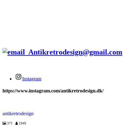
Tlf.
+45 2679 5357
Stengade 60A
3000 Helsingør
Antikretrodesign@gmail.com
Instagram
https://www.instagram.com/antikretrodesign.dk/
antikretrodesign
371
1949