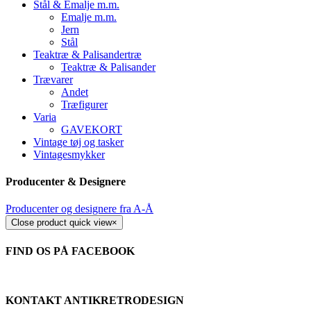
Stål & Emalje m.m.
Emalje m.m.
Jern
Stål
Teaktræ & Palisandertræ
Teaktræ & Palisander
Trævarer
Andet
Træfigurer
Varia
GAVEKORT
Vintage tøj og tasker
Vintagesmykker
Producenter & Designere
Producenter og designere fra A-Å
Close product quick view
×
FIND OS PÅ FACEBOOK
KONTAKT ANTIKRETRODESIGN