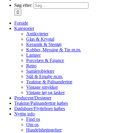
Søg efter:
Forside
Kategorier
Antikviteter
Glas & Krystal
Keramik & Stentøj
Kobber, Messing & Tin m.m.
Lamper
Porcelæn & Fajance
Retro
Samlerobjekter
Stål & Emalje m.m.
Teaktræ & Palisandertræ
Vintage smykker
Vintage tøj og tasker
Producent/Designer
Teaktræ/Palisandertræ købes
Dødsboer/Flytteboer købes
Nyttig info
Find os
Om os
Handelsbetingelser