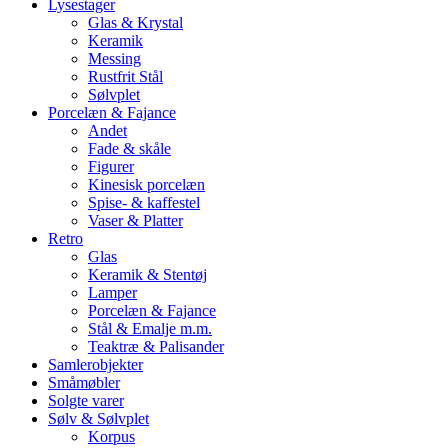
Lysestager
Glas & Krystal
Keramik
Messing
Rustfrit Stål
Sølvplet
Porcelæn & Fajance
Andet
Fade & skåle
Figurer
Kinesisk porcelæn
Spise- & kaffestel
Vaser & Platter
Retro
Glas
Keramik & Stentøj
Lamper
Porcelæn & Fajance
Stål & Emalje m.m.
Teaktræ & Palisander
Samlerobjekter
Småmøbler
Solgte varer
Sølv & Sølvplet
Korpus