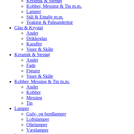
Keramik & Stentøj
Kobber, Messing & Tin m.m.
Lamper
Stål & Emalje m.m.
Teaktræ & Palisandertræ
Glas & Krystal
Andet
Drikkeglas
Karafler
Vaser & Skåle
Keramik & Stentøj
Andet
Fade
Figurer
Vaser & Skåle
Kobber, Messing & Tin m.m.
Andet
Kobber
Messing
Tin
Lamper
Gulv- og bordlamper
Loftslamper
Olielamper
Væglamper