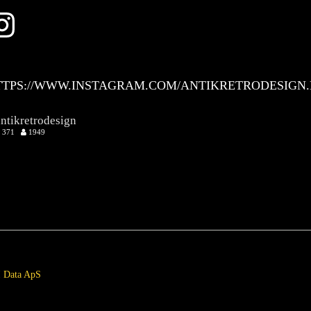
Instagram
TTPS://WWW.INSTAGRAM.COM/ANTIKRETRODESIGN.
antikretrodesign
371
1949
 Data ApS