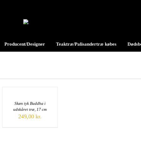
Producent/Designer
Teaktræ/Palisandertræ købes
Dødsbo
Skøn tyk Buddha i
udskåret træ, 17 cm
249,00
kr.