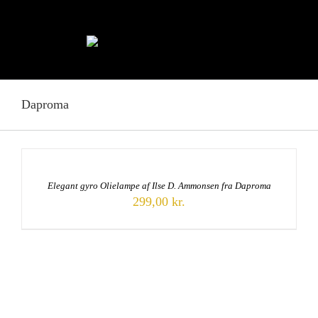
Skip
to
content
Daproma
Elegant gyro Olielampe af Ilse D. Ammonsen fra Daproma
299,00
kr.