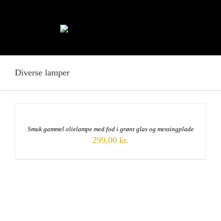
Skip
to
content
Diverse lamper
Smuk gammel olielampe med fod i grønt glas og messingplade
299,00
kr.