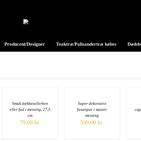
Producent/Designer
Teaktræ/Palisandertræ købes
Dødsbo
Smuk dækketallerken
Super dekorativt
eller fad i messing, 27,5
fasanpar i massiv
cig
cm
messing
79,00
kr.
599,00
kr.