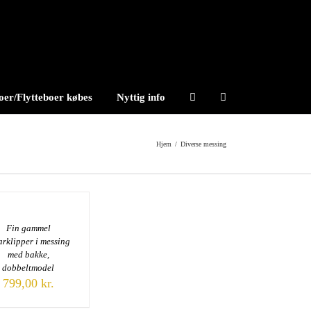
er/Flytteboer købes
Nyttig info
Hjem
/
Diverse messing
Fin gammel
arklipper i messing
med bakke,
dobbeltmodel
799,00
kr.