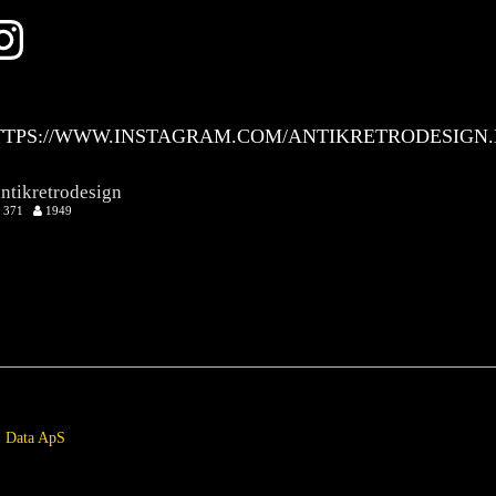
Instagram
TTPS://WWW.INSTAGRAM.COM/ANTIKRETRODESIGN.
antikretrodesign
371
1949
 Data ApS