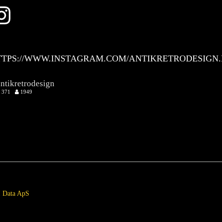
Instagram
TTPS://WWW.INSTAGRAM.COM/ANTIKRETRODESIGN.
antikretrodesign
371
1949
 Data ApS