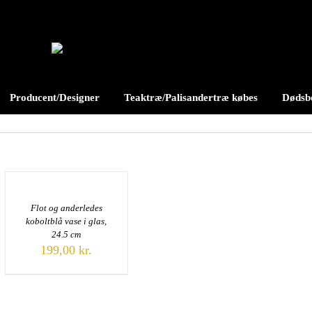
Producent/Designer
Teaktræ/Palisandertræ købes
Dødsbo
Flot og anderledes
koboltblå vase i glas,
24.5 cm
199,00
kr.