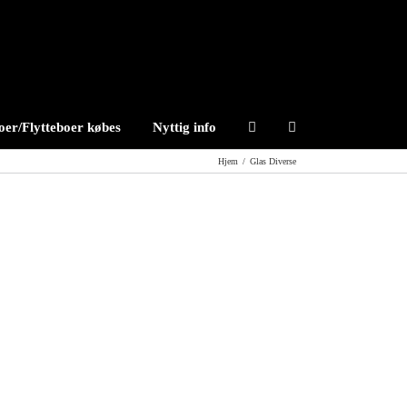
er/Flytteboer købes
Nyttig info
Hjem
/
Glas Diverse