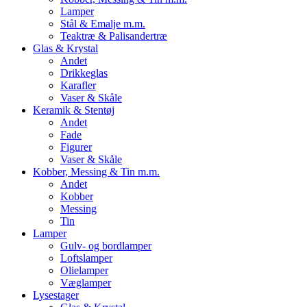
Lamper
Stål & Emalje m.m.
Teaktræ & Palisandertræ
Glas & Krystal
Andet
Drikkeglas
Karafler
Vaser & Skåle
Keramik & Stentøj
Andet
Fade
Figurer
Vaser & Skåle
Kobber, Messing & Tin m.m.
Andet
Kobber
Messing
Tin
Lamper
Gulv- og bordlamper
Loftslamper
Olielamper
Væglamper
Lysestager