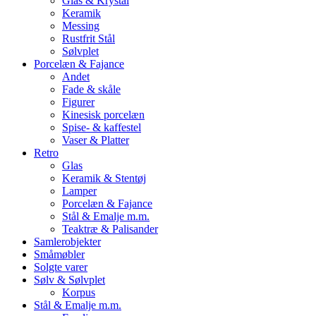
Glas & Krystal
Keramik
Messing
Rustfrit Stål
Sølvplet
Porcelæn & Fajance
Andet
Fade & skåle
Figurer
Kinesisk porcelæn
Spise- & kaffestel
Vaser & Platter
Retro
Glas
Keramik & Stentøj
Lamper
Porcelæn & Fajance
Stål & Emalje m.m.
Teaktræ & Palisander
Samlerobjekter
Småmøbler
Solgte varer
Sølv & Sølvplet
Korpus
Stål & Emalje m.m.