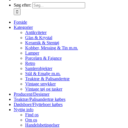
Søg efter:
Forside
Kategorier
Antikviteter
Glas & Krystal
Keramik & Stentøj
Kobber, Messing & Tin m.m.
Lamper
Porcelæn & Fajance
Retro
Samlerobjekter
Stål & Emalje m.m.
Teaktræ & Palisandertræ
Vintage smykker
Vintage tøj og tasker
Producent/Designer
Teaktræ/Palisandertræ købes
Dødsboer/Flytteboer købes
Nyttig info
Find os
Om os
Handelsbetingelser