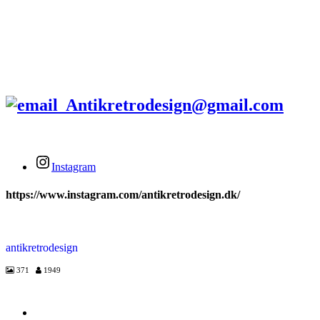
Tlf.
+45 2679 5357
Stengade 60A
3000 Helsingør
Antikretrodesign@gmail.com
Instagram
https://www.instagram.com/antikretrodesign.dk/
antikretrodesign
371
1949