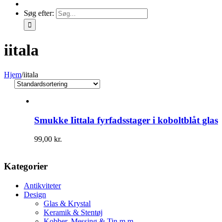
Søg efter:
iitala
Hjem
/
iitala
Smukke Iittala fyrfadsstager i koboltblåt glas
99,00
kr.
Kategorier
Antikviteter
Design
Glas & Krystal
Keramik & Stentøj
Kobber, Messing & Tin m.m.