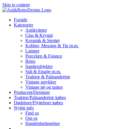
Skip to content
Forside
Kategorier
Antikviteter
Glas & Krystal
Keramik & Stentøj
Kobber, Messing & Tin m.m.
Lamper
Porcelæn & Fajance
Retro
Samlerobjekter
Stål & Emalje m.m.
Teaktræ & Palisandertræ
Vintage smykker
Vintage tøj og tasker
Producent/Designer
Teaktræ/Palisandertræ købes
Dødsboer/Flytteboer købes
Nyttig info
Find os
Om os
Handelsbetingelser