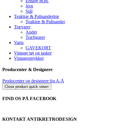
Emalje m.m.
Jern
Stål
Teaktræ & Palisandertræ
Teaktræ & Palisander
Trævarer
Andet
Træfigurer
Varia
GAVEKORT
Vintage tøj og tasker
Vintagesmykker
Producenter & Designere
Producenter og designere fra A-Å
Close product quick view
×
FIND OS PÅ FACEBOOK
KONTAKT ANTIKRETRODESIGN