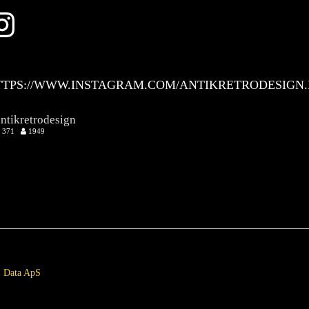
Instagram
TTPS://WWW.INSTAGRAM.COM/ANTIKRETRODESIGN.
antikretrodesign
371
1949
 Data ApS