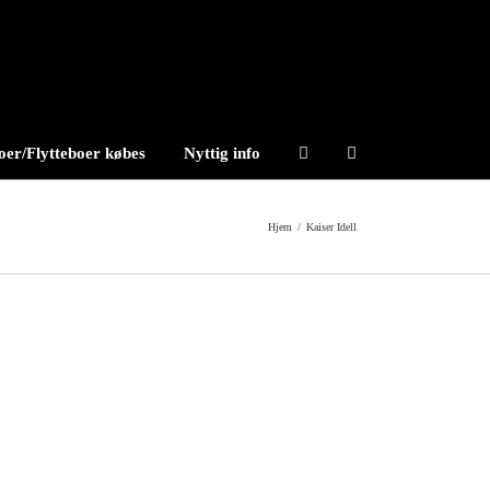
er/Flytteboer købes
Nyttig info
Hjem
/
Kaiser Idell