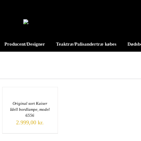
Producent/Designer
Teaktræ/Palisandertræ købes
Dødsbo
Original sort Kaiser
Idell bordlampe, model
6556
2.999,00
kr.