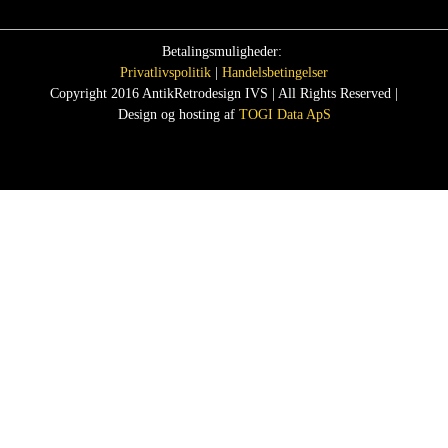
Betalingsmuligheder:
Privatlivspolitik
|
Handelsbetingelser
Copyright 2016 AntikRetrodesign IVS | All Rights Reserved |
Design og hosting af
TOGI Data ApS