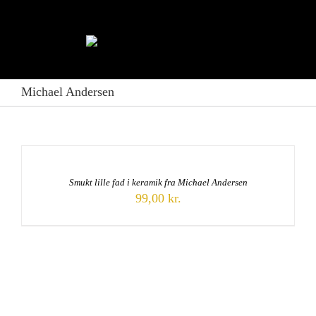
Skip
to
content
Michael Andersen
Smukt lille fad i keramik fra Michael Andersen
99,00
kr.