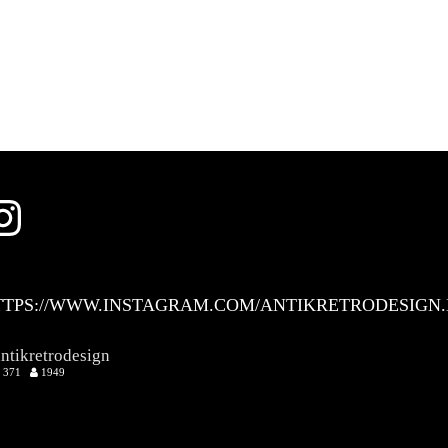
Instagram
TTPS://WWW.INSTAGRAM.COM/ANTIKRETRODESIGN.
antikretrodesign
371
1949