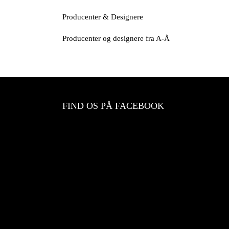
Producenter & Designere
Producenter og designere fra A-Å
FIND OS PÅ FACEBOOK