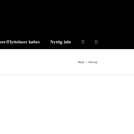
er/Flytteboer købes
Nyttig info
Hjem
/
Norway