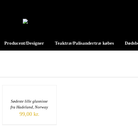
Producent/Designer
Teaktræ/Palisandertræ købes
Dødsbo
Sødeste lille glasnisse
fra Hadeland, Norway
99,00
kr.