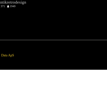
antikretrodesign
371
1949
 Data ApS