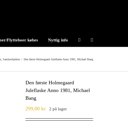
er/Flytteboer købes
Nyttig info
er
,
Samlerobjekter
/
Den første Holmegaard Juleflaske Anno 1981, Michael Bang
Den første Holmegaard
Juleflaske Anno 1981, Michael
Bang
299,00
kr.
2 på lager