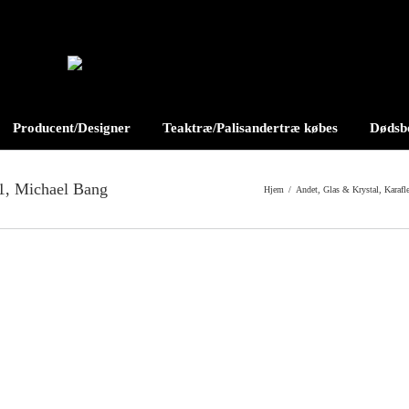
Producent/Designer
Teaktræ/Palisandertræ købes
Dødsbo
1, Michael Bang
Hjem
/
Andet
,
Glas & Krystal
,
Karafl