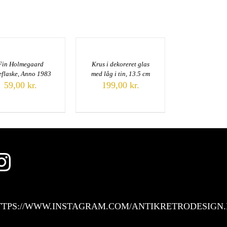
Fin Holmegaard
Krus i dekoreret glas
eflaske, Anno 1983
med låg i tin, 13.5 cm
59,00
kr.
199,00
kr.
Instagram
TTPS://WWW.INSTAGRAM.COM/ANTIKRETRODESIGN.