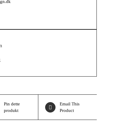
ign.dk
n
g
Pin dette
Email This
produkt
Product