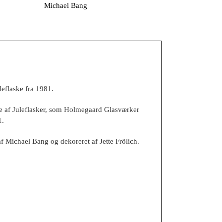
Michael Bang
eflaske fra 1981.
ke af Juleflasker, som Holmegaard Glasværker
1.
af Michael Bang og dekoreret af Jette Frölich.