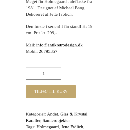
Meget fin Holmegaard Juleflaske fra
1981. Designet af Michael Bang,
Dekoreret af Jette Frölich.
Den første i serien! I fin stand! H: 19
cm. Pris kr. 299,-
Mail:
info@antikretrodesign.dk
Mobil:
26795357
Den
første
Holmegaard
TILFØJ TIL KURV
Juleflaske
Anno
1981,
Kategorier:
Andet
,
Glas & Krystal
,
Michael
Karafler
,
Samlerobjekter
Bang
Tags:
Holmegaard
,
Jette Frölich
,
antal