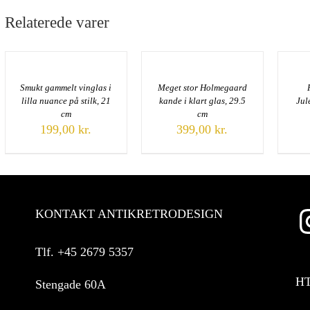
Relaterede varer
Smukt gammelt vinglas i
Meget stor Holmegaard
lilla nuance på stilk, 21
kande i klart glas, 29.5
Jul
cm
cm
199,00
kr.
399,00
kr.
KONTAKT ANTIKRETRODESIGN
Tlf.
+45 2679 5357
H
Stengade 60A