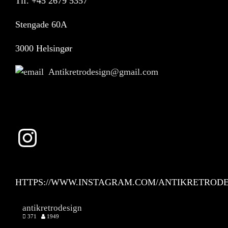
Tlf.
+45 2679 5357
Stengade 60A
3000 Helsingør
Antikretrodesign@gmail.com
Instagram
HTTPS://WWW.INSTAGRAM.COM/ANTIKRETRODE
antikretrodesign
371
1949