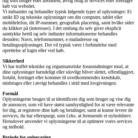
dig som bruger eller abonnent, øvrig brug af services eller foretager
køb via websitet.
Vi indsamler og behandler typisk følgende typer af oplysninger: Et
unikt ID og tekniske oplysninger om din computer, tablet eller
mobiltelefon, dit IP-nummer, geografisk placering, samt hvilke sider
du klikker på (interesser). I det omfang du selv giver eksplicit
samtykke hertil og selv indtaster informationerne behandles
desuden: Navn, telefonnummer, e-mailadresse og
betalingsoplysninger. Det vil typisk være i forbindelse med
oprettelse af login eller ved køb.
Sikkerhed
Vi har truffet tekniske og organisatoriske foranstaltninger mod, at
dine oplysninger hændeligt eller ulovligt bliver slettet, offentliggjort,
fortabt, forringet eller kommer til uvedkommendes kendskab,
misbruges eller i øvrigt behandles i strid med lovgivningen.
Formål
Oplysningerne bruges til at identificere dig som bruger og vise dig
de annoncer, som vil have størst sandsynlighed for at være relevante
for dig, at registrere dine køb og betalinger, samt at kunne levere de
services, du har efterspurgt, som f.eks. at fremsende et nyhedsbrev.
Herudover anvender vi oplysningerne til at optimere vores services
og indhold.
Periode for opbevaring