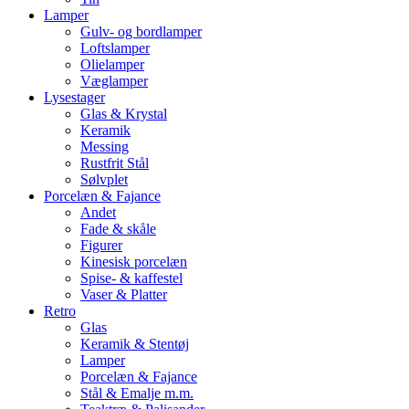
Lamper
Gulv- og bordlamper
Loftslamper
Olielamper
Væglamper
Lysestager
Glas & Krystal
Keramik
Messing
Rustfrit Stål
Sølvplet
Porcelæn & Fajance
Andet
Fade & skåle
Figurer
Kinesisk porcelæn
Spise- & kaffestel
Vaser & Platter
Retro
Glas
Keramik & Stentøj
Lamper
Porcelæn & Fajance
Stål & Emalje m.m.