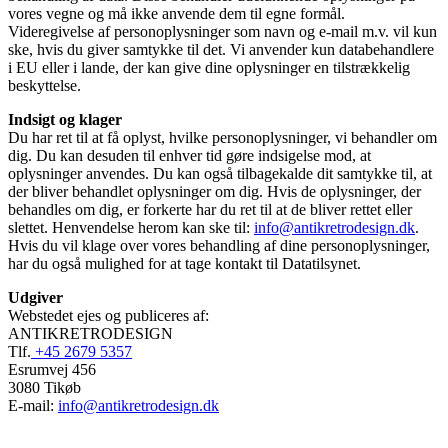
vores vegne og må ikke anvende dem til egne formål.
Videregivelse af personoplysninger som navn og e-mail m.v. vil kun
ske, hvis du giver samtykke til det. Vi anvender kun databehandlere
i EU eller i lande, der kan give dine oplysninger en tilstrækkelig
beskyttelse.
Indsigt og klager
Du har ret til at få oplyst, hvilke personoplysninger, vi behandler om
dig. Du kan desuden til enhver tid gøre indsigelse mod, at
oplysninger anvendes. Du kan også tilbagekalde dit samtykke til, at
der bliver behandlet oplysninger om dig. Hvis de oplysninger, der
behandles om dig, er forkerte har du ret til at de bliver rettet eller
slettet. Henvendelse herom kan ske til:
info@antikretrodesign.dk
.
Hvis du vil klage over vores behandling af dine personoplysninger,
har du også mulighed for at tage kontakt til Datatilsynet.
Udgiver
Webstedet ejes og publiceres af:
ANTIKRETRODESIGN
Tlf.
+45 2679 5357
Esrumvej 456
3080 Tikøb
E-mail:
info@antikretrodesign.dk