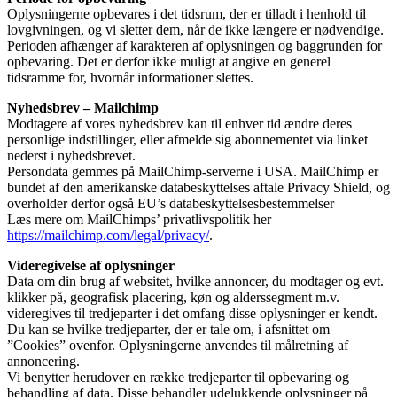
Oplysningerne opbevares i det tidsrum, der er tilladt i henhold til
lovgivningen, og vi sletter dem, når de ikke længere er nødvendige.
Perioden afhænger af karakteren af oplysningen og baggrunden for
opbevaring. Det er derfor ikke muligt at angive en generel
tidsramme for, hvornår informationer slettes.
Nyhedsbrev – Mailchimp
Modtagere af vores nyhedsbrev kan til enhver tid ændre deres
personlige indstillinger, eller afmelde sig abonnementet via linket
nederst i nyhedsbrevet.
Persondata gemmes på MailChimp-serverne i USA. MailChimp er
bundet af den amerikanske databeskyttelses aftale Privacy Shield, og
overholder derfor også EU’s databeskyttelsesbestemmelser
Læs mere om MailChimps’ privatlivspolitik her
https://mailchimp.com/legal/privacy/
.
Videregivelse af oplysninger
Data om din brug af websitet, hvilke annoncer, du modtager og evt.
klikker på, geografisk placering, køn og alderssegment m.v.
videregives til tredjeparter i det omfang disse oplysninger er kendt.
Du kan se hvilke tredjeparter, der er tale om, i afsnittet om
”Cookies” ovenfor. Oplysningerne anvendes til målretning af
annoncering.
Vi benytter herudover en række tredjeparter til opbevaring og
behandling af data. Disse behandler udelukkende oplysninger på