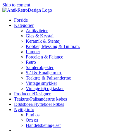
Skip to content
Forside
Kategorier
Antikviteter
Glas & Krystal
Keramik & Stentøj
Kobber, Messing & Tin m.m.
Lamper
Porcelæn & Fajance
Retro
Samlerobjekter
Stål & Emalje m.m.
Teaktræ & Palisandertræ
Vintage smykker
Vintage tøj og tasker
Producent/Designer
Teaktræ/Palisandertræ købes
Dødsboer/Flytteboer købes
Nyttig info
Find os
Om os
Handelsbetingelser