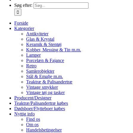
Søg efter:
Forside
Kategorier
Antikviteter
Glas & Krystal
Keramik & Stentøj
Kobber, Messing & Tin m.m.
Lamper
Porcelæn & Fajance
Retro
Samlerobjekter
Stål & Emalje m.m.
Teaktræ & Palisandertræ
Vintage smykker
Vintage tøj og tasker
Producent/Designer
Teaktræ/Palisandertræ købes
Dødsboer/Flytteboer købes
Nyttig info
Find os
Om os
Handelsbetingelser