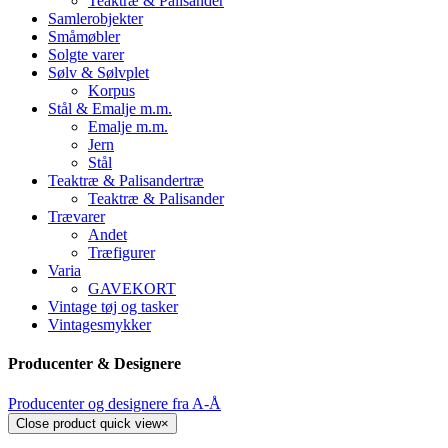
Teaktræ & Palisander
Samlerobjekter
Småmøbler
Solgte varer
Sølv & Sølvplet
Korpus
Stål & Emalje m.m.
Emalje m.m.
Jern
Stål
Teaktræ & Palisandertræ
Teaktræ & Palisander
Trævarer
Andet
Træfigurer
Varia
GAVEKORT
Vintage tøj og tasker
Vintagesmykker
Producenter & Designere
Producenter og designere fra A-Å
Close product quick view
×