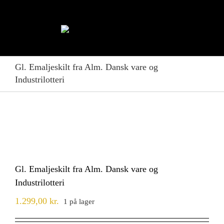
Skip
to
content
Gl. Emaljeskilt fra Alm. Dansk vare og
Industrilotteri
Gl. Emaljeskilt fra Alm. Dansk vare og
Industrilotteri
1.299,00
kr.
1 på lager