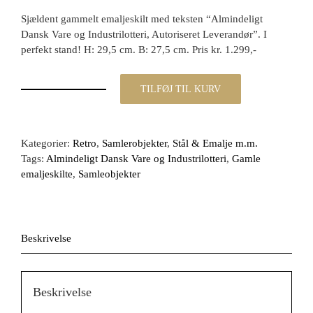
Sjældent gammelt emaljeskilt med teksten “Almindeligt
Dansk Vare og Industrilotteri, Autoriseret Leverandør”. I
perfekt stand! H: 29,5 cm. B: 27,5 cm. Pris kr. 1.299,-
TILFØJ TIL KURV
Gl.
Emaljeskilt
fra
Alm.
Kategorier:
Retro
,
Samlerobjekter
,
Stål & Emalje m.m.
Dansk
Tags:
Almindeligt Dansk Vare og Industrilotteri
,
Gamle
vare
emaljeskilte
,
Samleobjekter
og
Industrilotteri
antal
Beskrivelse
Beskrivelse