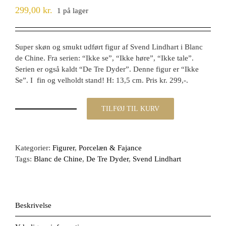
299,00
kr.
1 på lager
Super skøn og smukt udført figur af Svend Lindhart i Blanc
de Chine. Fra serien: “Ikke se”, “Ikke høre”, “Ikke tale”.
Serien er også kaldt “De Tre Dyder”. Denne figur er “Ikke
Se”. I fin og velholdt stand! H: 13,5 cm. Pris kr. 299,-.
TILFØJ TIL KURV
Skøn
Svend
Lindhart
figur
Kategorier:
Figurer
,
Porcelæn & Fajance
i
Tags:
Blanc de Chine
,
De Tre Dyder
,
Svend Lindhart
Blanc
de
Chine,
De
Beskrivelse
tre
Dyder,