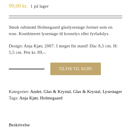
99,00
kr.
1 på lager
Smuk rubinrød Holmegaard glaslysestage formet som en
rose. Kombineret lysestage til kronelys eller fyrfadslys.
Design: Anja Kjær, 2007. I meget fin stand! Dia: 8,5 cm. H:
5,5 cm. Pris kr. 89,-.
TILFØJ TIL KURV
Smuk
rubinrød
Holmegaard
lysestage
Kategorier:
Andet
,
Glas & Krystal
,
Glas & Krystal
,
Lysestager
til
Tags:
Anja Kjær
,
Holmegaard
kronelys
og
fyrfadslys
antal
Beskrivelse