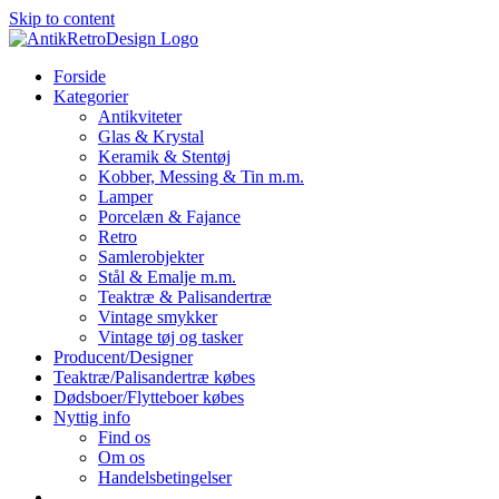
Skip to content
Forside
Kategorier
Antikviteter
Glas & Krystal
Keramik & Stentøj
Kobber, Messing & Tin m.m.
Lamper
Porcelæn & Fajance
Retro
Samlerobjekter
Stål & Emalje m.m.
Teaktræ & Palisandertræ
Vintage smykker
Vintage tøj og tasker
Producent/Designer
Teaktræ/Palisandertræ købes
Dødsboer/Flytteboer købes
Nyttig info
Find os
Om os
Handelsbetingelser