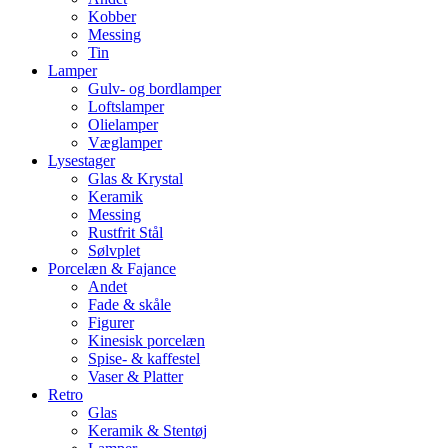
Kobber
Messing
Tin
Lamper
Gulv- og bordlamper
Loftslamper
Olielamper
Væglamper
Lysestager
Glas & Krystal
Keramik
Messing
Rustfrit Stål
Sølvplet
Porcelæn & Fajance
Andet
Fade & skåle
Figurer
Kinesisk porcelæn
Spise- & kaffestel
Vaser & Platter
Retro
Glas
Keramik & Stentøj