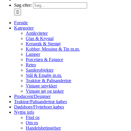
Søg efter:
Forside
Kategorier
Antikviteter
Glas & Krystal
Keramik & Stentøj
Kobber, Messing & Tin m.m.
Lamper
Porcelæn & Fajance
Retro
Samlerobjekter
Stål & Emalje m.m.
Teaktræ & Palisandertræ
Vintage smykker
Vintage tøj og tasker
Producent/Designer
Teaktræ/Palisandertræ købes
Dødsboer/Flytteboer købes
Nyttig info
Find os
Om os
Handelsbetingelser