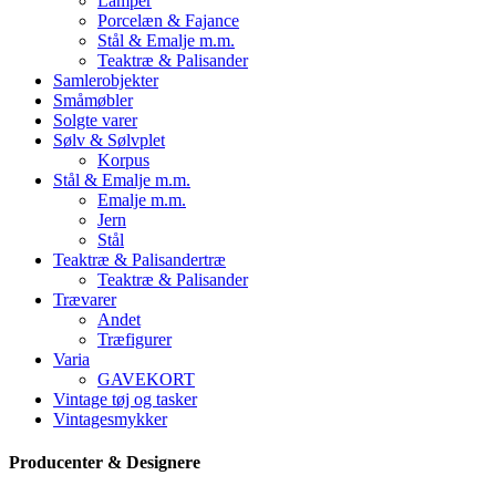
Lamper
Porcelæn & Fajance
Stål & Emalje m.m.
Teaktræ & Palisander
Samlerobjekter
Småmøbler
Solgte varer
Sølv & Sølvplet
Korpus
Stål & Emalje m.m.
Emalje m.m.
Jern
Stål
Teaktræ & Palisandertræ
Teaktræ & Palisander
Trævarer
Andet
Træfigurer
Varia
GAVEKORT
Vintage tøj og tasker
Vintagesmykker
Producenter & Designere