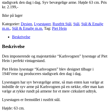
stadigvæk den dag i dag. Syv bevægelige arme. Højde 63 cm. Pris
kr. 2.199,-
Ikke på lager
Kategorier:
Design
,
Lysestager
,
Rustfrit Stål
,
Stål
,
Stål & Emalje
m.m.
,
Stål & Emalje m.m.
Tag:
Piet Hein
Beskrivelse
Beskrivelse
Den imponerende og majestætiske “Karlsvognen” lysestage af Piet
Hein i perfekt vintagestand.
Piet Heins lysestage “Karlsvognen” blev designet tilbage i
1940’erne og produceres stadigvæk den dag i dag.
Lysestagen har syv bevægelige arme, så man enten kan vælge at
indstille de syv arme på Karlsvognen på en række, eller man kan
vælge at rykke rundt på armene for et mere cirkulært udtryk.
Lysestagen er fremstillet i rustfrit stål.
Højde: 63 cm.