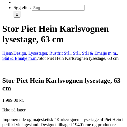
Søg efter:
Stor Piet Hein Karlsvognen
lysestage, 63 cm
Hjem
/
Design
,
Lysestager
,
Rustfrit Stål
,
Stål
,
Stål & Emalje m.m.
,
Stål & Emalje m.m.
/
Stor Piet Hein Karlsvognen lysestage, 63 cm
Stor Piet Hein Karlsvognen lysestage, 63
cm
1.999,00
kr.
Ikke på lager
Imponerende og majestætisk “Karlsvognen” lysestage af Piet Hein i
perfekt vintagestand. Designet tilbage i 1940’erne og produceres