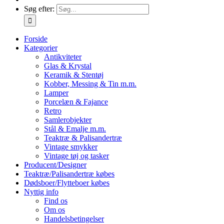
Søg efter:
Forside
Kategorier
Antikviteter
Glas & Krystal
Keramik & Stentøj
Kobber, Messing & Tin m.m.
Lamper
Porcelæn & Fajance
Retro
Samlerobjekter
Stål & Emalje m.m.
Teaktræ & Palisandertræ
Vintage smykker
Vintage tøj og tasker
Producent/Designer
Teaktræ/Palisandertræ købes
Dødsboer/Flytteboer købes
Nyttig info
Find os
Om os
Handelsbetingelser