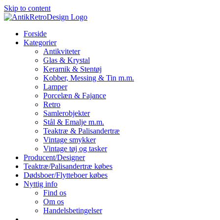
Skip to content
Forside
Kategorier
Antikviteter
Glas & Krystal
Keramik & Stentøj
Kobber, Messing & Tin m.m.
Lamper
Porcelæn & Fajance
Retro
Samlerobjekter
Stål & Emalje m.m.
Teaktræ & Palisandertræ
Vintage smykker
Vintage tøj og tasker
Producent/Designer
Teaktræ/Palisandertræ købes
Dødsboer/Flytteboer købes
Nyttig info
Find os
Om os
Handelsbetingelser