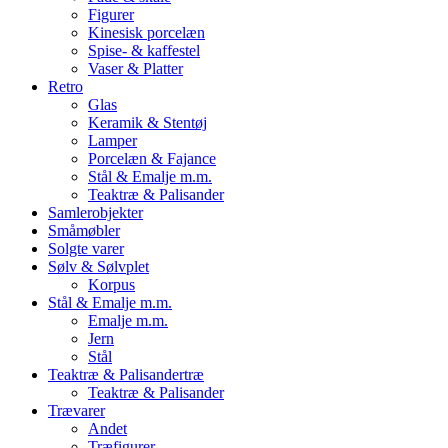
Figurer
Kinesisk porcelæn
Spise- & kaffestel
Vaser & Platter
Retro
Glas
Keramik & Stentøj
Lamper
Porcelæn & Fajance
Stål & Emalje m.m.
Teaktræ & Palisander
Samlerobjekter
Småmøbler
Solgte varer
Sølv & Sølvplet
Korpus
Stål & Emalje m.m.
Emalje m.m.
Jern
Stål
Teaktræ & Palisandertræ
Teaktræ & Palisander
Trævarer
Andet
Træfigurer