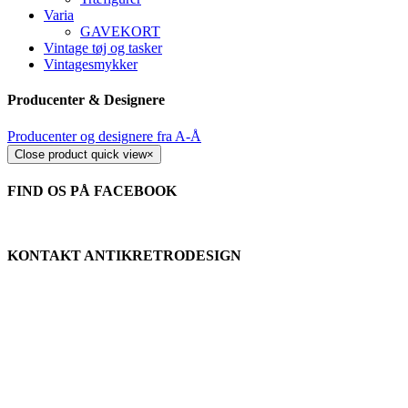
Varia
GAVEKORT
Vintage tøj og tasker
Vintagesmykker
Producenter & Designere
Producenter og designere fra A-Å
Close product quick view
×
FIND OS PÅ FACEBOOK
KONTAKT ANTIKRETRODESIGN
Tlf.
+45 2679 5357
Stengade 60A
3000 Helsingør