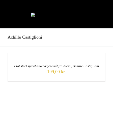
Skip
to
content
Achille Castiglioni
Flot stort spiral askebæger/skål fra Alessi, Achille Castiglioni
199,00
kr.