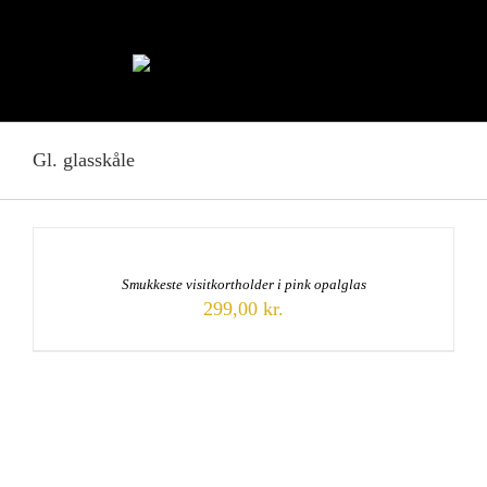
Skip
to
content
Gl. glasskåle
Smukkeste visitkortholder i pink opalglas
299,00
kr.