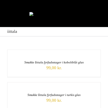
Skip
to
content
iittala
Smukke Iittala fyrfadsstager i koboltblåt glas
99,00
kr.
Smukke Iittala fyrfadsstager i turkis glas
99,00
kr.