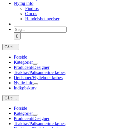
Nyttig info
Find os
Om os
Handelsbetingelser
Søg
efter:
Gå til...
Forside
Kategorier
Producent/Designer
Teaktræ/Palisandertræ købes
Dødsboer/Flytteboer købes
Nyttig info
Indkøbskurv
Gå til...
Forside
Kategorier
Producent/Designer
Teaktræ/Palisandertræ købes