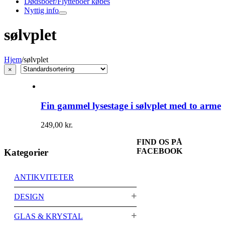
Dødsboer/Flytteboer købes
Nyttig info
sølvplet
Hjem
/
sølvplet
Close
×
product
quick
view
Fin gammel lysestage i sølvplet med to arme
249,00
kr.
FIND OS PÅ
FACEBOOK
Kategorier
ANTIKVITETER
DESIGN
GLAS & KRYSTAL