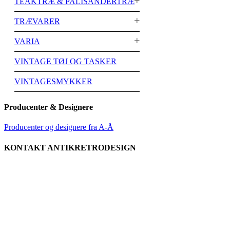
TEAKTRÆ & PALISANDERTRÆ
TRÆVARER
VARIA
VINTAGE TØJ OG TASKER
VINTAGESMYKKER
Producenter & Designere
Producenter og designere fra A-Å
KONTAKT ANTIKRETRODESIGN
Tlf.
+45 2679 5357
Stengade 60A
3000 Helsingør