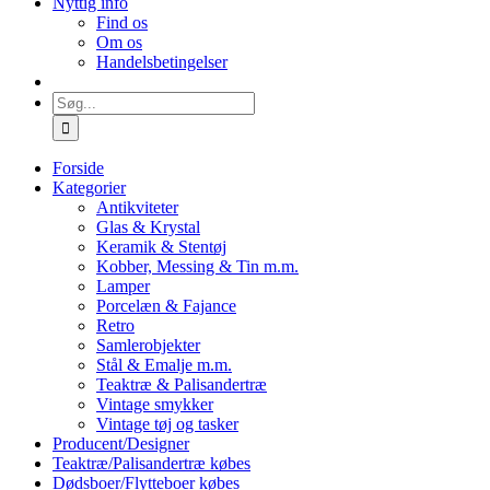
Nyttig info
Find os
Om os
Handelsbetingelser
Søg
efter:
Forside
Kategorier
Antikviteter
Glas & Krystal
Keramik & Stentøj
Kobber, Messing & Tin m.m.
Lamper
Porcelæn & Fajance
Retro
Samlerobjekter
Stål & Emalje m.m.
Teaktræ & Palisandertræ
Vintage smykker
Vintage tøj og tasker
Producent/Designer
Teaktræ/Palisandertræ købes
Dødsboer/Flytteboer købes